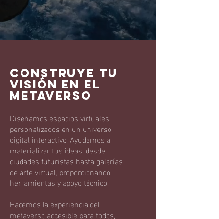
Construye tu
visión en el
metaverso
Diseñamos espacios virtuales
personalizados en un universo
digital interactivo. Ayudamos a
materializar tus ideas, desde
ciudades futuristas hasta galerías
de arte virtual, proporcionando
herramientas y apoyo técnico.
Hacemos la experiencia del
metaverso accesible para todos,