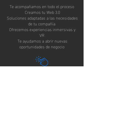
Te acompañamos en todo el proceso
Creamos tu Web 3.0
Soluciones adaptadas a las necesidades
de tu compañía
Ofrecemos experiencias inmersivas y
VR
Te ayudamos a abrir nuevas
oportunidades de negocio
Acceso con un Click
Multiples Dispositivos